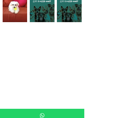
Maltês
Macho
Maltês macho:
Já esta com:
- Uma vacina puppy (vacina
importada)
- Três vacinas v8 (vacina importada)
- Tabela de vermifugação em dia
- Carteirinha de vacinação em dia
- Contrato de compra e venda
- Pedigree
- Microchip